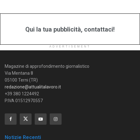
Qui la tua pubblicità, contattaci!
ADVERTISEMENT
Magazine di approfondimento giornalistico
Via Mentana 8
05100 Terni (TR)
redazione@attualitalavoro.it
+39 380 1224492
P.IVA 01512970557
Notizie Recenti