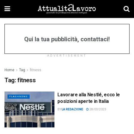
Qui la tua pubblicità, contattaci!
ADVERTISEMENT
Home
Tag
fitness
Tag:
fitness
Lavorare alla Nestlé, ecco le
FLASHNEWS
posizioni aperte in Italia
BY
LA REDAZIONE
28/03/2023