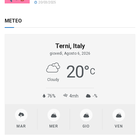
20/03/2025
METEO
Terni, Italy
giovedì, Agosto 6, 2026
20
°
C
Cloudy
76%
4mh
-%
MAR
MER
GIO
VEN