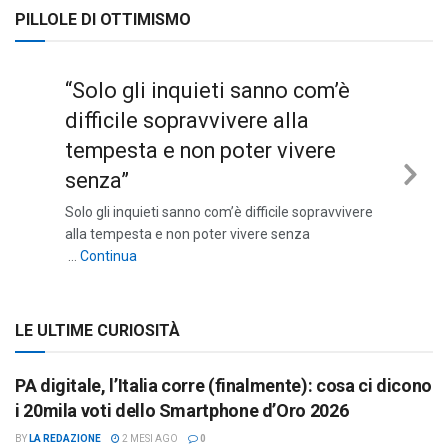
PILLOLE DI OTTIMISMO
“Solo gli inquieti sanno com’è
difficile sopravvivere alla
tempesta e non poter vivere
senza”
Nex
Solo gli inquieti sanno com’è difficile sopravvivere
Sli
alla tempesta e non poter vivere senza
““Solo gli inquieti sanno com’è difficile sopravviv
…
Continua
LE ULTIME CURIOSITÀ
PA digitale, l’Italia corre (finalmente): cosa ci dicono
i 20mila voti dello Smartphone d’Oro 2026
BY
LA REDAZIONE
2 MESI AGO
0