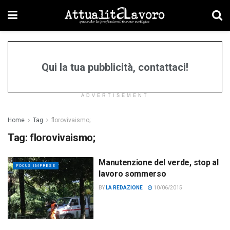
Qui la tua pubblicità, contattaci!
ADVERTISEMENT
Home
Tag
florovivaismo;
Tag:
florovivaismo;
Manutenzione del verde, stop al
FOCUS IMPRESE
lavoro sommerso
BY
LA REDAZIONE
10/06/2015