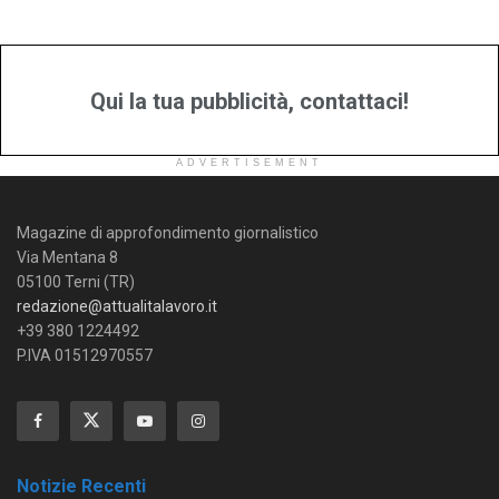
Qui la tua pubblicità, contattaci!
ADVERTISEMENT
Magazine di approfondimento giornalistico
Via Mentana 8
05100 Terni (TR)
redazione@attualitalavoro.it
+39 380 1224492
P.IVA 01512970557
Notizie Recenti