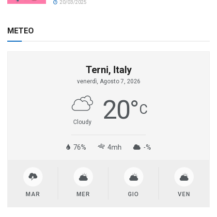
20/03/2025
METEO
Terni, Italy
venerdì, Agosto 7, 2026
20
°
C
Cloudy
76%
4mh
-%
MAR
MER
GIO
VEN