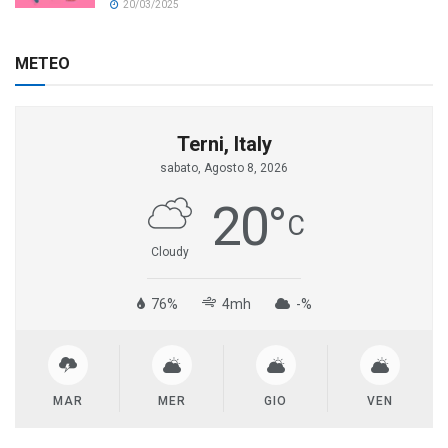
20/03/2025
METEO
Terni, Italy
sabato, Agosto 8, 2026
20
°
C
Cloudy
76%
4mh
-%
MAR
MER
GIO
VEN