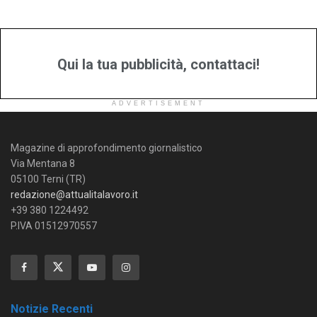
Qui la tua pubblicità, contattaci!
ADVERTISEMENT
Magazine di approfondimento giornalistico
Via Mentana 8
05100 Terni (TR)
redazione@attualitalavoro.it
+39 380 1224492
P.IVA 01512970557
Notizie Recenti