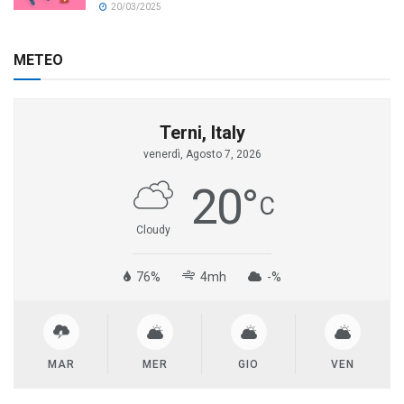
20/03/2025
METEO
Terni, Italy
venerdì, Agosto 7, 2026
20
°
C
Cloudy
76%
4mh
-%
MAR
MER
GIO
VEN