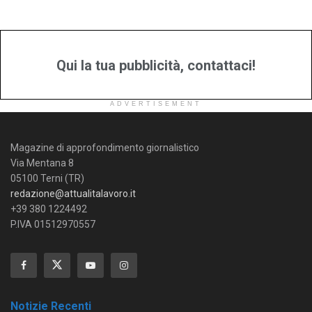
Qui la tua pubblicità, contattaci!
ADVERTISEMENT
Magazine di approfondimento giornalistico
Via Mentana 8
05100 Terni (TR)
redazione@attualitalavoro.it
+39 380 1224492
P.IVA 01512970557
Notizie Recenti