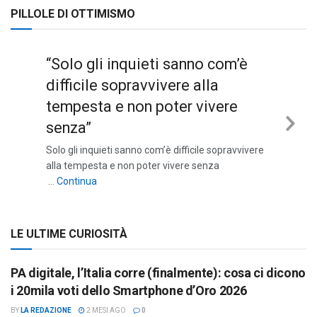
PILLOLE DI OTTIMISMO
“Solo gli inquieti sanno com’è
difficile sopravvivere alla
tempesta e non poter vivere
senza”
Nex
Solo gli inquieti sanno com’è difficile sopravvivere
Sli
alla tempesta e non poter vivere senza
““Solo gli inquieti sanno com’è difficile sopravviv
…
Continua
LE ULTIME CURIOSITÀ
PA digitale, l’Italia corre (finalmente): cosa ci dicono
i 20mila voti dello Smartphone d’Oro 2026
BY
LA REDAZIONE
2 MESI AGO
0