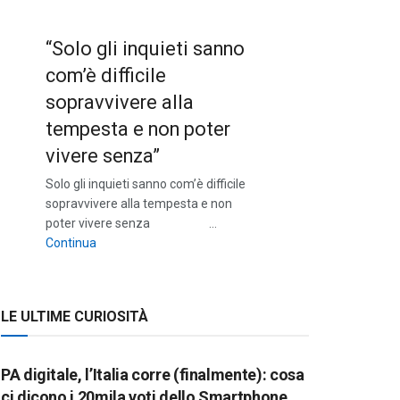
“Solo gli inquieti sanno
com’è difficile
sopravvivere alla
tempesta e non poter
vivere senza”
Solo gli inquieti sanno com’è difficile
sopravvivere alla tempesta e non
poter vivere senza …
““Solo gli inquieti sanno com’è difficile sopravvivere a
Continua
LE ULTIME CURIOSITÀ
PA digitale, l’Italia corre (finalmente): cosa
ci dicono i 20mila voti dello Smartphone