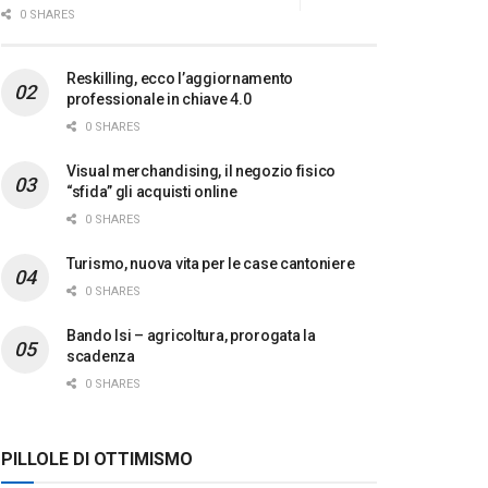
0 SHARES
Reskilling, ecco l’aggiornamento
professionale in chiave 4.0
0 SHARES
Visual merchandising, il negozio fisico
“sfida” gli acquisti online
0 SHARES
Turismo, nuova vita per le case cantoniere
0 SHARES
Bando Isi – agricoltura, prorogata la
scadenza
0 SHARES
PILLOLE DI OTTIMISMO