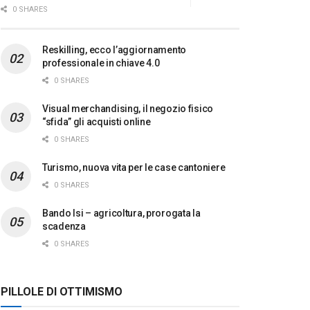
0 SHARES
Reskilling, ecco l’aggiornamento
professionale in chiave 4.0
0 SHARES
Visual merchandising, il negozio fisico
“sfida” gli acquisti online
0 SHARES
Turismo, nuova vita per le case cantoniere
0 SHARES
Bando Isi – agricoltura, prorogata la
scadenza
0 SHARES
PILLOLE DI OTTIMISMO