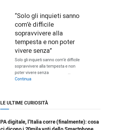
“Solo gli inquieti sanno
com’è difficile
sopravvivere alla
tempesta e non poter
vivere senza”
Solo gli inquieti sanno com’è difficile
sopravvivere alla tempesta e non
poter vivere senza …
““Solo gli inquieti sanno com’è difficile sopravvivere a
Continua
LE ULTIME CURIOSITÀ
PA digitale, l’Italia corre (finalmente): cosa
ci dicono i 20mila voti dello Smartphone