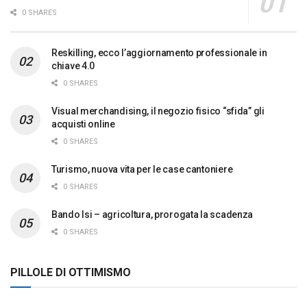
0 SHARES
Reskilling, ecco l’aggiornamento professionale in
chiave 4.0
0 SHARES
Visual merchandising, il negozio fisico “sfida” gli
acquisti online
0 SHARES
Turismo, nuova vita per le case cantoniere
0 SHARES
Bando Isi – agricoltura, prorogata la scadenza
0 SHARES
PILLOLE DI OTTIMISMO