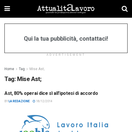
Qui la tua pubblicità, contattaci!
ADVERTISEMENT
Home
Tag
Mise Ast;
Tag:
Mise Ast;
Ast, 80% operai dice sì all’ipotesi di accordo
FLASHNEWS
BY
LA REDAZIONE
18/12/2014