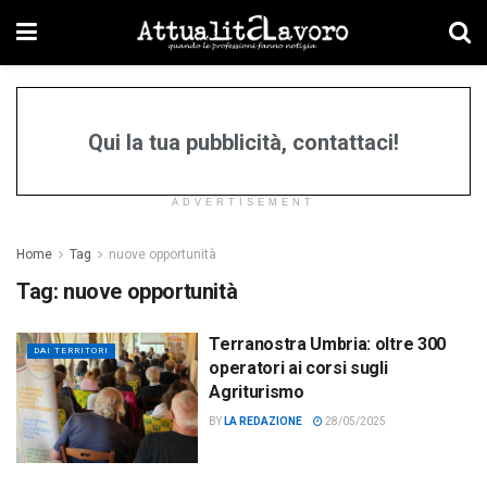
Qui la tua pubblicità, contattaci!
ADVERTISEMENT
Home
Tag
nuove opportunità
Tag:
nuove opportunità
Terranostra Umbria: oltre 300
DAI TERRITORI
operatori ai corsi sugli
Agriturismo
BY
LA REDAZIONE
28/05/2025