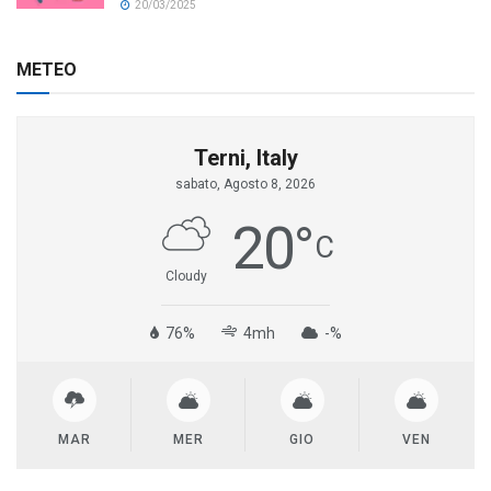
20/03/2025
METEO
Terni, Italy
sabato, Agosto 8, 2026
20
°
C
Cloudy
76%
4mh
-%
MAR
MER
GIO
VEN