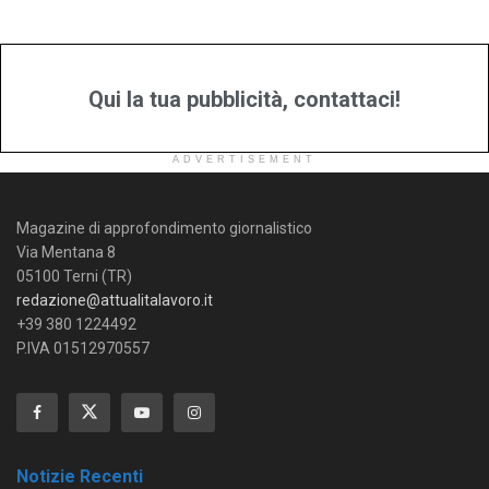
Qui la tua pubblicità, contattaci!
ADVERTISEMENT
Magazine di approfondimento giornalistico
Via Mentana 8
05100 Terni (TR)
redazione@attualitalavoro.it
+39 380 1224492
P.IVA 01512970557
Notizie Recenti