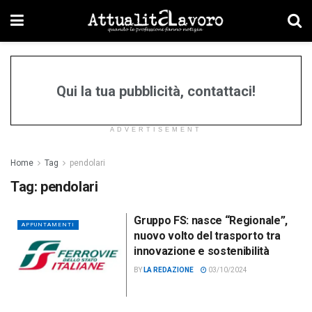
Qui la tua pubblicità, contattaci!
ADVERTISEMENT
Home
Tag
pendolari
Tag:
pendolari
Gruppo FS: nasce “Regionale”,
APPUNTAMENTI
nuovo volto del trasporto tra
innovazione e sostenibilità
BY
LA REDAZIONE
03/10/2024