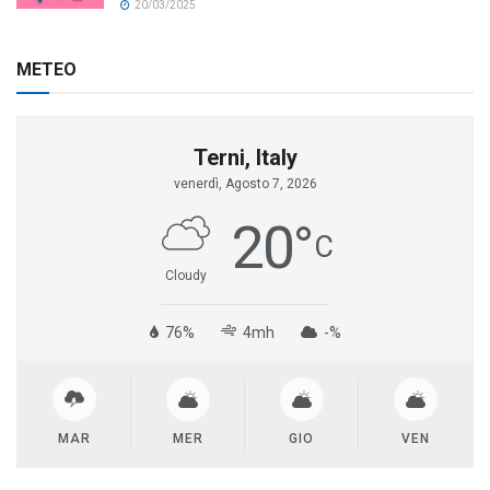
20/03/2025
METEO
Terni, Italy
venerdì, Agosto 7, 2026
20
°
C
Cloudy
76%
4mh
-%
MAR
MER
GIO
VEN