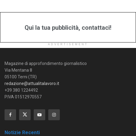
Qui la tua pubblicità, contattaci!
ADVERTISEMENT
Magazine di approfondimento giornalistico
Via Mentana 8
05100 Terni (TR)
redazione@attualitalavoro.it
+39 380 1224492
P.IVA 01512970557
Notizie Recenti