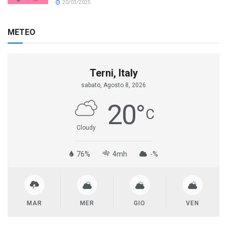
20/03/2025
METEO
Terni, Italy
sabato, Agosto 8, 2026
20
°
C
Cloudy
76%
4mh
-%
MAR
MER
GIO
VEN