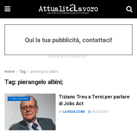
Qui la tua pubblicità, contattaci!
ADVERTISEMENT
Home
Tag
pierangelo albini;
Tag:
pierangelo albini;
Tiziano Treu a Terni per parlare
FLASHNEWS
di Jobs Act
BY
LA REDAZIONE
04/05/2015