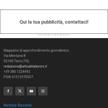
Qui la tua pubblicità, contattaci!
ADVERTISEMENT
Magazine di approfondimento giornalistico
Via Mentana 8
05100 Terni (TR)
redazione@attualitalavoro.it
+39 380 1224492
P.IVA 01512970557
Notizie Recenti