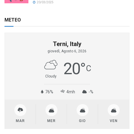
20/03/2025
METEO
Terni, Italy
giovedì, Agosto 6, 2026
20
°
C
Cloudy
76%
4mh
-%
MAR
MER
GIO
VEN