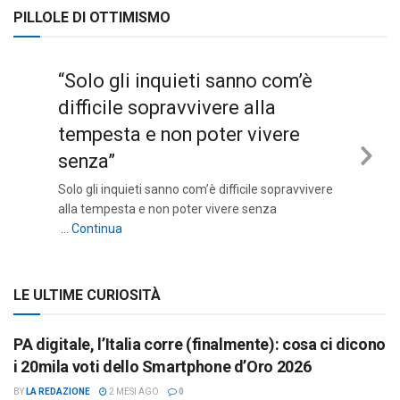
PILLOLE DI OTTIMISMO
“Solo gli inquieti sanno com’è
difficile sopravvivere alla
tempesta e non poter vivere
senza”
Nex
Solo gli inquieti sanno com’è difficile sopravvivere
Sli
alla tempesta e non poter vivere senza
““Solo gli inquieti sanno com’è difficile sopravviv
…
Continua
LE ULTIME CURIOSITÀ
PA digitale, l’Italia corre (finalmente): cosa ci dicono
i 20mila voti dello Smartphone d’Oro 2026
BY
LA REDAZIONE
2 MESI AGO
0