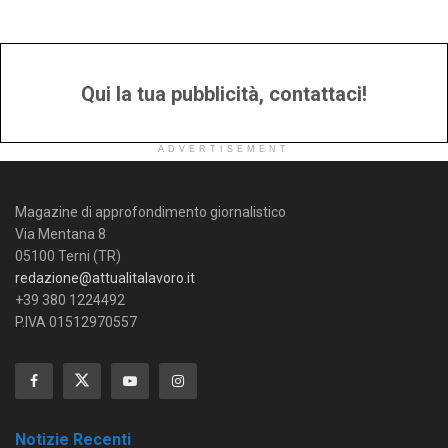
Qui la tua pubblicità, contattaci!
ADVERTISEMENT
Magazine di approfondimento giornalistico
Via Mentana 8
05100 Terni (TR)
redazione@attualitalavoro.it
+39 380 1224492
P.IVA 01512970557
Notizie Recenti