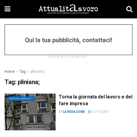
Qui la tua pubblicità, contattaci!
ADVERTISEMENT
Home
Tag
pliniana;
Tag:
pliniana;
Torna la giornata del lavoro e del
APPUNTAMENTI
fare impresa
BY
LA REDAZIONE
21/11/2014