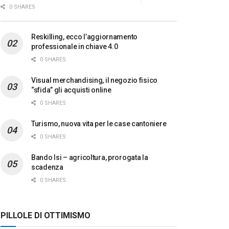
0 SHARES
Reskilling, ecco l’aggiornamento
professionale in chiave 4.0
0 SHARES
Visual merchandising, il negozio fisico
“sfida” gli acquisti online
0 SHARES
Turismo, nuova vita per le case cantoniere
0 SHARES
Bando Isi – agricoltura, prorogata la
scadenza
0 SHARES
PILLOLE DI OTTIMISMO