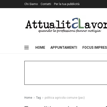
Chi Siamo
Contatti
Per la tua pubblicità
HOME
APPUNTAMENTI
FOCUS IMPRES
Home
Tag
politica agricola comune (pac)