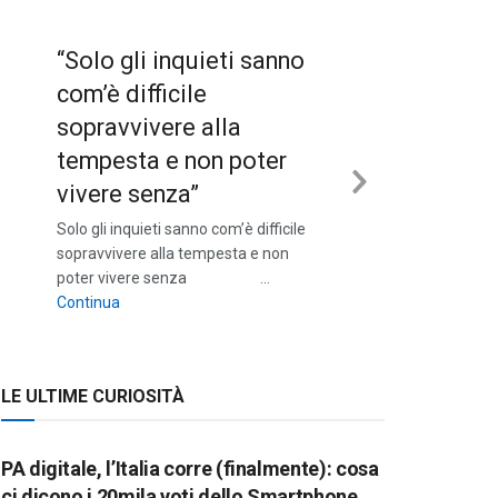
“Solo gli inquieti sanno
com’è difficile
sopravvivere alla
tempesta e non poter
vivere senza”
Next
Solo gli inquieti sanno com’è difficile
Slide
sopravvivere alla tempesta e non
poter vivere senza …
““Solo gli inquieti sanno com’è difficile sopravvivere a
Continua
LE ULTIME CURIOSITÀ
PA digitale, l’Italia corre (finalmente): cosa
ci dicono i 20mila voti dello Smartphone