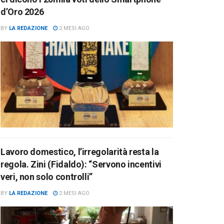
d’Oro 2026
BY
LA REDAZIONE
2 MESI AGO
Lavoro domestico, l’irregolarità resta la
regola. Zini (Fidaldo): “Servono incentivi
veri, non solo controlli”
BY
LA REDAZIONE
2 MESI AGO