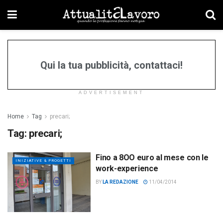
Qui la tua pubblicità, contattaci!
ADVERTISEMENT
Home
Tag
precari;
Tag:
precari;
Fino a 8OO euro al mese con le
INIZIATIVE & PROGETTI
work-experience
BY
LA REDAZIONE
11/04/2014