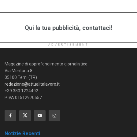
Qui la tua pubblicità, contattaci!
ADVERTISEMENT
Magazine di approfondimento giornalistico
Via Mentana 8
05100 Terni (TR)
redazione@attualitalavoro.it
+39 380 1224492
P.IVA 01512970557
Notizie Recenti