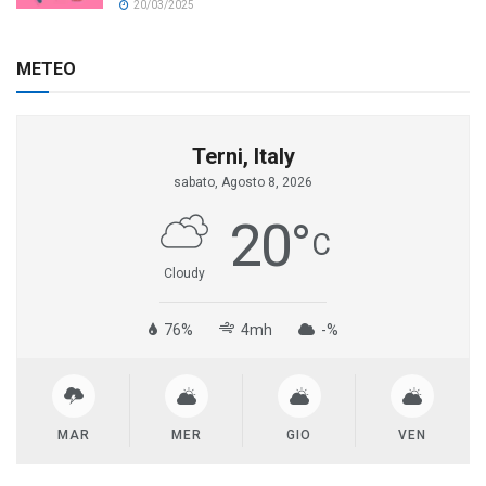
20/03/2025
METEO
Terni, Italy
sabato, Agosto 8, 2026
20
°
C
Cloudy
76%
4mh
-%
MAR
MER
GIO
VEN