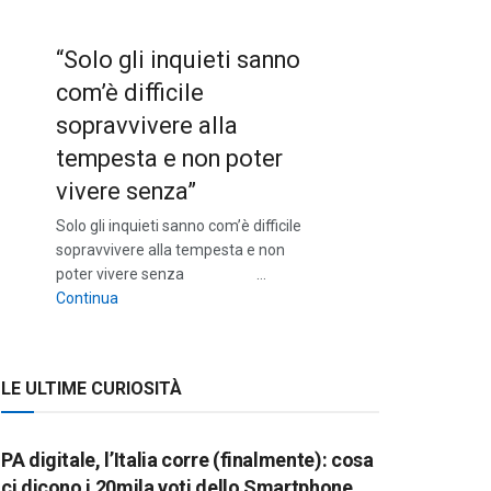
“Solo gli inquieti sanno
com’è difficile
sopravvivere alla
tempesta e non poter
vivere senza”
Solo gli inquieti sanno com’è difficile
sopravvivere alla tempesta e non
poter vivere senza …
““Solo gli inquieti sanno com’è difficile sopravvivere a
Continua
LE ULTIME CURIOSITÀ
PA digitale, l’Italia corre (finalmente): cosa
ci dicono i 20mila voti dello Smartphone