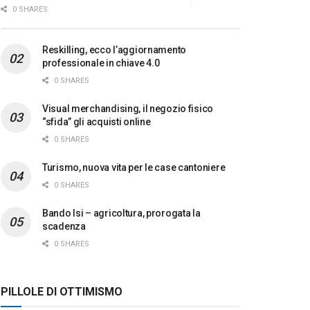
0 SHARES
Reskilling, ecco l’aggiornamento
professionale in chiave 4.0
0 SHARES
Visual merchandising, il negozio fisico
“sfida” gli acquisti online
0 SHARES
Turismo, nuova vita per le case cantoniere
0 SHARES
Bando Isi – agricoltura, prorogata la
scadenza
0 SHARES
PILLOLE DI OTTIMISMO