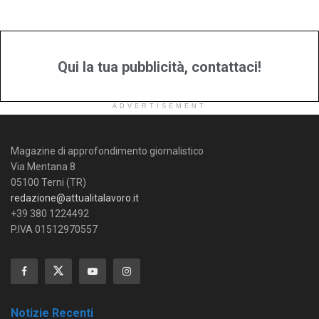
Qui la tua pubblicità, contattaci!
ADVERTISEMENT
Magazine di approfondimento giornalistico
Via Mentana 8
05100 Terni (TR)
redazione@attualitalavoro.it
+39 380 1224492
P.IVA 01512970557
Notizie Recenti