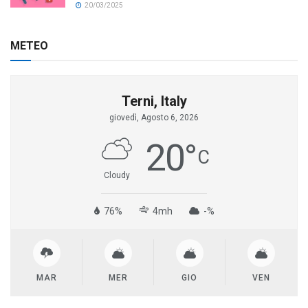
20/03/2025
METEO
Terni, Italy
giovedì, Agosto 6, 2026
20
°
C
Cloudy
76%
4mh
-%
MAR
MER
GIO
VEN