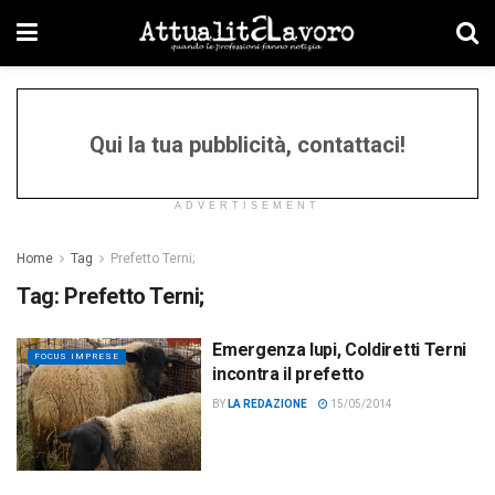
Qui la tua pubblicità, contattaci!
ADVERTISEMENT
Home
Tag
Prefetto Terni;
Tag:
Prefetto Terni;
Emergenza lupi, Coldiretti Terni
FOCUS IMPRESE
incontra il prefetto
BY
LA REDAZIONE
15/05/2014