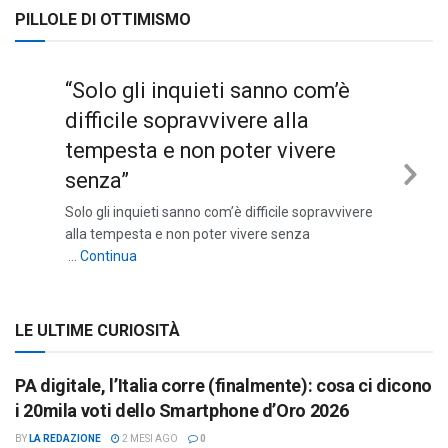
PILLOLE DI OTTIMISMO
“Solo gli inquieti sanno com’è
difficile sopravvivere alla
tempesta e non poter vivere
senza”
Nex
Solo gli inquieti sanno com’è difficile sopravvivere
Sli
alla tempesta e non poter vivere senza
““Solo gli inquieti sanno com’è difficile sopravviv
…
Continua
LE ULTIME CURIOSITÀ
PA digitale, l’Italia corre (finalmente): cosa ci dicono
i 20mila voti dello Smartphone d’Oro 2026
BY
LA REDAZIONE
2 MESI AGO
0