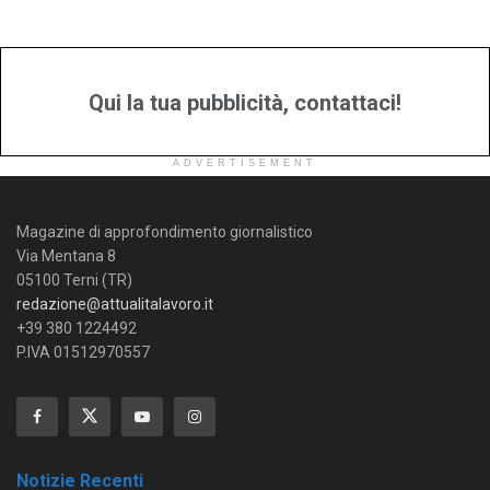
Qui la tua pubblicità, contattaci!
ADVERTISEMENT
Magazine di approfondimento giornalistico
Via Mentana 8
05100 Terni (TR)
redazione@attualitalavoro.it
+39 380 1224492
P.IVA 01512970557
Notizie Recenti