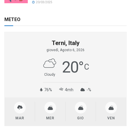
20/03/2025
METEO
Terni, Italy
giovedì, Agosto 6, 2026
20
°
C
Cloudy
76%
4mh
-%
MAR
MER
GIO
VEN