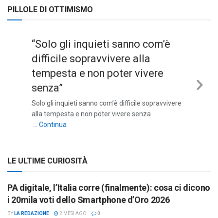
PILLOLE DI OTTIMISMO
“Solo gli inquieti sanno com’è
difficile sopravvivere alla
tempesta e non poter vivere
senza”
Nex
Solo gli inquieti sanno com’è difficile sopravvivere
Sli
alla tempesta e non poter vivere senza
““Solo gli inquieti sanno com’è difficile sopravviv
…
Continua
LE ULTIME CURIOSITÀ
PA digitale, l’Italia corre (finalmente): cosa ci dicono
i 20mila voti dello Smartphone d’Oro 2026
BY
LA REDAZIONE
2 MESI AGO
0