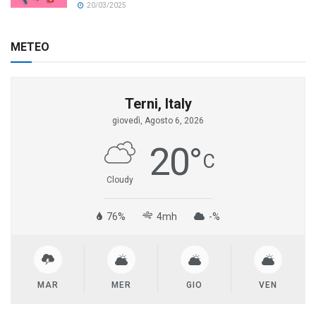
20/03/2025
METEO
Terni, Italy
giovedì, Agosto 6, 2026
20
°
C
Cloudy
76%
4mh
-%
MAR
MER
GIO
VEN