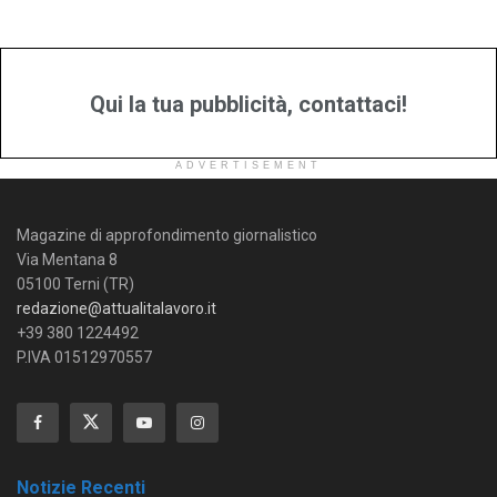
Qui la tua pubblicità, contattaci!
ADVERTISEMENT
Magazine di approfondimento giornalistico
Via Mentana 8
05100 Terni (TR)
redazione@attualitalavoro.it
+39 380 1224492
P.IVA 01512970557
Notizie Recenti