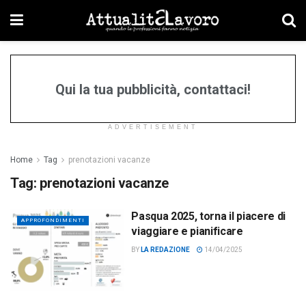
Qui la tua pubblicità, contattaci!
ADVERTISEMENT
Home
Tag
prenotazioni vacanze
Tag:
prenotazioni vacanze
Pasqua 2025, torna il piacere di
APPROFONDIMENTI
viaggiare e pianificare
BY
LA REDAZIONE
14/04/2025