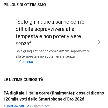
PILLOLE DI OTTIMISMO
“Solo gli inquieti sanno com’è
difficile sopravvivere alla
tempesta e non poter vivere
senza”
Nex
Solo gli inquieti sanno com’è difficile sopravvivere
Sli
alla tempesta e non poter vivere senza
““Solo gli inquieti sanno com’è difficile sopravviv
…
Continua
LE ULTIME CURIOSITÀ
PA digitale, l’Italia corre (finalmente): cosa ci dicono
i 20mila voti dello Smartphone d’Oro 2026
BY
LA REDAZIONE
2 MESI AGO
0