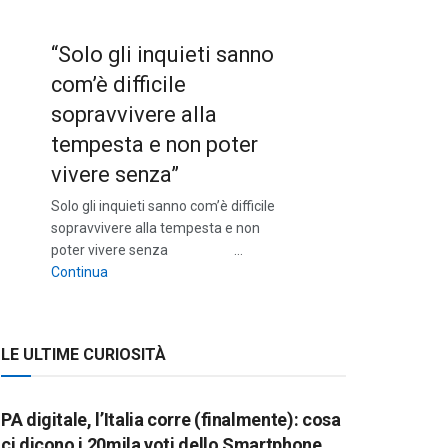
“Solo gli inquieti sanno
com’è difficile
sopravvivere alla
tempesta e non poter
vivere senza”
Solo gli inquieti sanno com’è difficile
sopravvivere alla tempesta e non
poter vivere senza …
““Solo gli inquieti sanno com’è difficile sopravvivere a
Continua
LE ULTIME CURIOSITÀ
PA digitale, l’Italia corre (finalmente): cosa
ci dicono i 20mila voti dello Smartphone