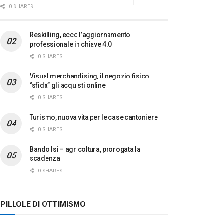
0 SHARES
Reskilling, ecco l’aggiornamento
professionale in chiave 4.0
0 SHARES
Visual merchandising, il negozio fisico
“sfida” gli acquisti online
0 SHARES
Turismo, nuova vita per le case cantoniere
0 SHARES
Bando Isi – agricoltura, prorogata la
scadenza
0 SHARES
PILLOLE DI OTTIMISMO