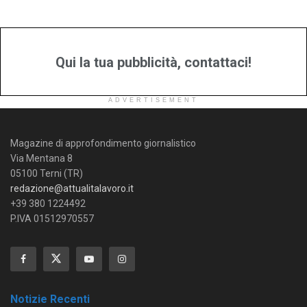
Qui la tua pubblicità, contattaci!
ADVERTISEMENT
Magazine di approfondimento giornalistico
Via Mentana 8
05100 Terni (TR)
redazione@attualitalavoro.it
+39 380 1224492
P.IVA 01512970557
Notizie Recenti