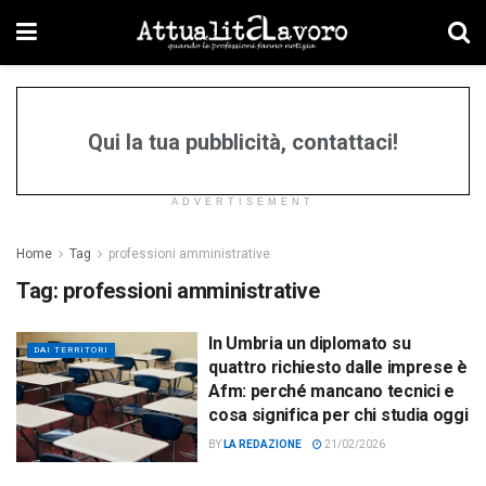
Qui la tua pubblicità, contattaci!
ADVERTISEMENT
Home
Tag
professioni amministrative
Tag:
professioni amministrative
In Umbria un diplomato su
DAI TERRITORI
quattro richiesto dalle imprese è
Afm: perché mancano tecnici e
cosa significa per chi studia oggi
BY
LA REDAZIONE
21/02/2026