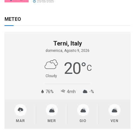
20/03/2025
METEO
Terni, Italy
domenica, Agosto 9, 2026
20
°
C
Cloudy
76%
4mh
-%
MAR
MER
GIO
VEN