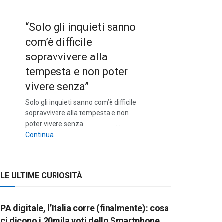
“Solo gli inquieti sanno
com’è difficile
sopravvivere alla
tempesta e non poter
vivere senza”
Solo gli inquieti sanno com’è difficile
sopravvivere alla tempesta e non
poter vivere senza …
““Solo gli inquieti sanno com’è difficile sopravvivere a
Continua
LE ULTIME CURIOSITÀ
PA digitale, l’Italia corre (finalmente): cosa
ci dicono i 20mila voti dello Smartphone