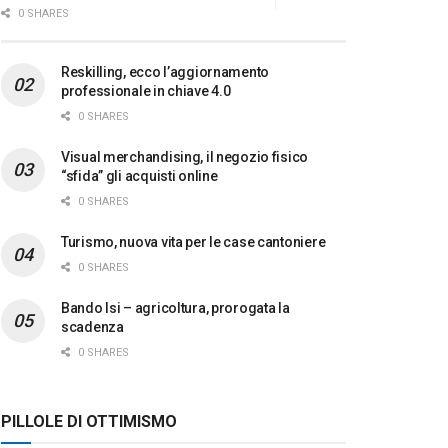
0 SHARES
Reskilling, ecco l’aggiornamento
professionale in chiave 4.0
0 SHARES
Visual merchandising, il negozio fisico
“sfida” gli acquisti online
0 SHARES
Turismo, nuova vita per le case cantoniere
0 SHARES
Bando Isi – agricoltura, prorogata la
scadenza
0 SHARES
PILLOLE DI OTTIMISMO