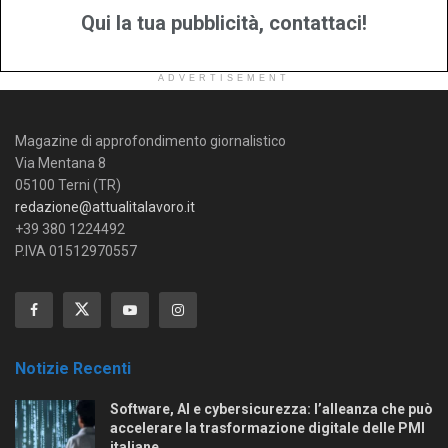
Qui la tua pubblicità, contattaci!
ADVERTISEMENT
Magazine di approfondimento giornalistico
Via Mentana 8
05100 Terni (TR)
redazione@attualitalavoro.it
+39 380 1224492
P.IVA 01512970557
Notizie Recenti
Software, AI e cybersicurezza: l’alleanza che può
accelerare la trasformazione digitale delle PMI
italiane