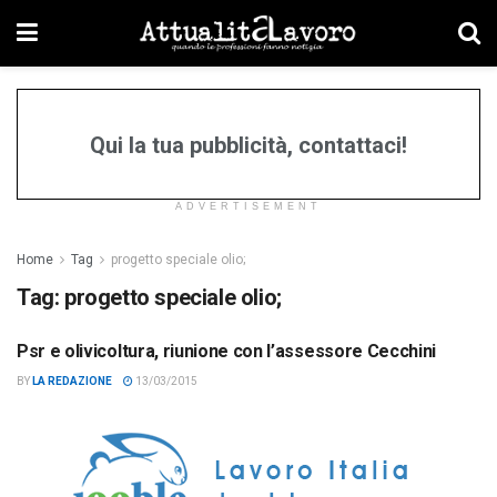
Qui la tua pubblicità, contattaci!
ADVERTISEMENT
Home
Tag
progetto speciale olio;
Tag:
progetto speciale olio;
Psr e olivicoltura, riunione con l’assessore Cecchini
APPUNTAMENTI
BY
LA REDAZIONE
13/03/2015