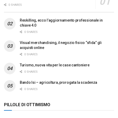
0 SHARES
Reskilling, ecco l’aggiornamento professionale in
chiave 4.0
0 SHARES
Visual merchandising, il negozio fisico “sfida” gli
acquisti online
0 SHARES
Turismo, nuova vita per le case cantoniere
0 SHARES
Bando Isi – agricoltura, prorogata la scadenza
0 SHARES
PILLOLE DI OTTIMISMO