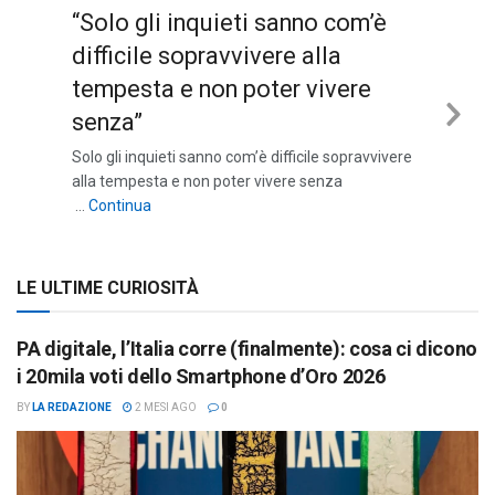
“Solo gli inquieti sanno com’è
difficile sopravvivere alla
tempesta e non poter vivere
senza”
Nex
Solo gli inquieti sanno com’è difficile sopravvivere
Sli
alla tempesta e non poter vivere senza
““Solo gli inquieti sanno com’è difficile sopravviv
…
Continua
LE ULTIME CURIOSITÀ
PA digitale, l’Italia corre (finalmente): cosa ci dicono
i 20mila voti dello Smartphone d’Oro 2026
BY
LA REDAZIONE
2 MESI AGO
0