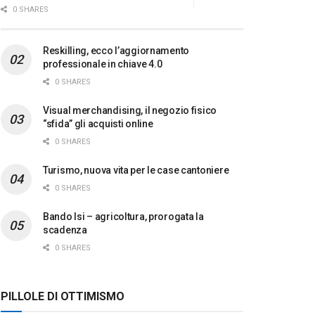
0 SHARES
Reskilling, ecco l’aggiornamento
professionale in chiave 4.0
0 SHARES
Visual merchandising, il negozio fisico
“sfida” gli acquisti online
0 SHARES
Turismo, nuova vita per le case cantoniere
0 SHARES
Bando Isi – agricoltura, prorogata la
scadenza
0 SHARES
PILLOLE DI OTTIMISMO