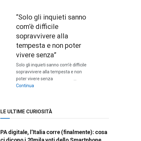
“Solo gli inquieti sanno
com’è difficile
sopravvivere alla
tempesta e non poter
vivere senza”
Solo gli inquieti sanno com’è difficile
sopravvivere alla tempesta e non
poter vivere senza …
““Solo gli inquieti sanno com’è difficile sopravvivere a
Continua
LE ULTIME CURIOSITÀ
PA digitale, l’Italia corre (finalmente): cosa
ci dicono i 20mila voti dello Smartphone