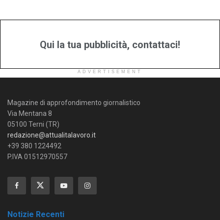
Qui la tua pubblicità, contattaci!
ADVERTISEMENT
Magazine di approfondimento giornalistico
Via Mentana 8
05100 Terni (TR)
redazione@attualitalavoro.it
+39 380 1224492
P.IVA 01512970557
Notizie Recenti