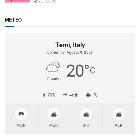
20/03/2025
METEO
Terni, Italy
domenica, Agosto 9, 2026
20
°
C
Cloudy
76%
4mh
-%
MAR
MER
GIO
VEN