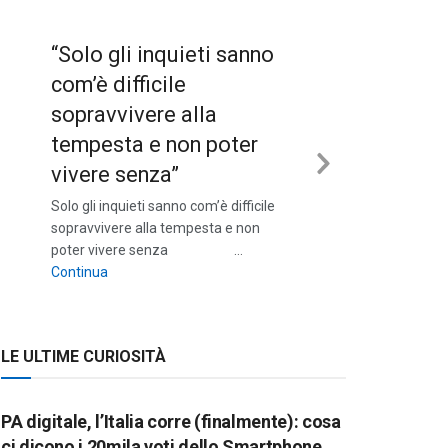
“Solo gli inquieti sanno
com’è difficile
sopravvivere alla
tempesta e non poter
vivere senza”
Next
Solo gli inquieti sanno com’è difficile
Slide
sopravvivere alla tempesta e non
poter vivere senza …
““Solo gli inquieti sanno com’è difficile sopravvivere a
Continua
LE ULTIME CURIOSITÀ
PA digitale, l’Italia corre (finalmente): cosa
ci dicono i 20mila voti dello Smartphone