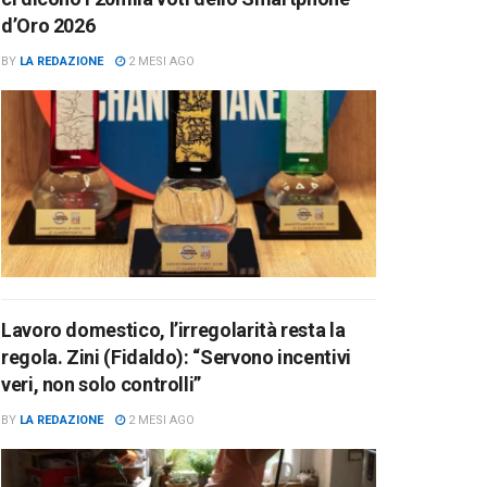
d’Oro 2026
BY
LA REDAZIONE
2 MESI AGO
Lavoro domestico, l’irregolarità resta la
regola. Zini (Fidaldo): “Servono incentivi
veri, non solo controlli”
BY
LA REDAZIONE
2 MESI AGO