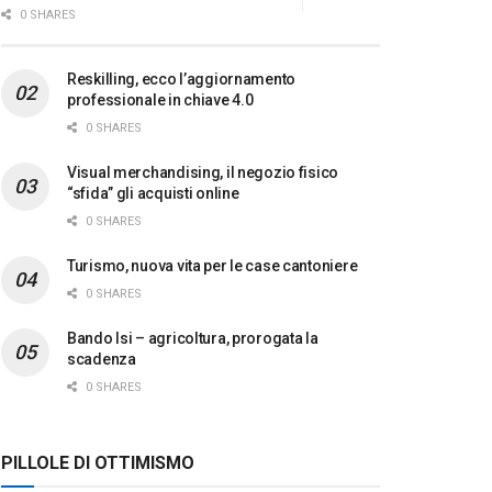
0 SHARES
Reskilling, ecco l’aggiornamento
professionale in chiave 4.0
0 SHARES
Visual merchandising, il negozio fisico
“sfida” gli acquisti online
0 SHARES
Turismo, nuova vita per le case cantoniere
0 SHARES
Bando Isi – agricoltura, prorogata la
scadenza
0 SHARES
PILLOLE DI OTTIMISMO