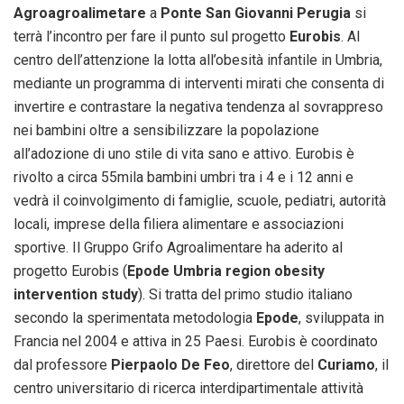
Agroagroalimetare
a
Ponte San Giovanni Perugia
si
terrà l’incontro per fare il punto sul progetto
Eurobis
. Al
centro dell’attenzione la lotta all’obesità infantile in Umbria,
mediante un programma di interventi mirati che consenta di
invertire e contrastare la negativa tendenza al sovrappreso
nei bambini oltre a sensibilizzare la popolazione
all’adozione di uno stile di vita sano e attivo. Eurobis è
rivolto a circa 55mila bambini umbri tra i 4 e i 12 anni e
vedrà il coinvolgimento di famiglie, scuole, pediatri, autorità
locali, imprese della filiera alimentare e associazioni
sportive. Il Gruppo Grifo Agroalimentare ha aderito al
progetto Eurobis (
Epode Umbria region obesity
intervention study
). Si tratta del primo studio italiano
secondo la sperimentata metodologia
Epode
, sviluppata in
Francia nel 2004 e attiva in 25 Paesi. Eurobis è coordinato
dal professore
Pierpaolo
De Feo
, direttore del
Curiamo
, il
centro universitario di ricerca interdipartimentale attività