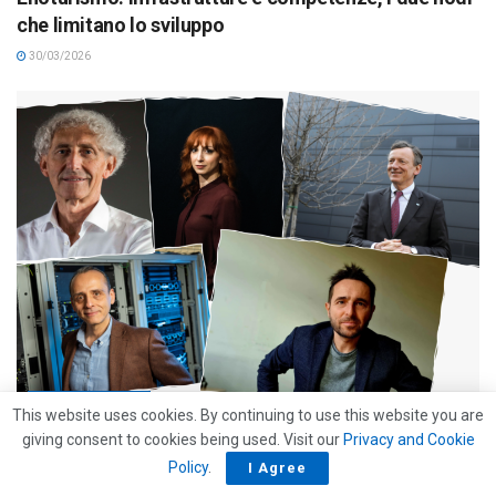
che limitano lo sviluppo
30/03/2026
APPUNTAMENTI
This website uses cookies. By continuing to use this website you are
giving consent to cookies being used. Visit our
Privacy and Cookie
Premio Galileo 2026: la scienza che spiega ciò che
Policy
.
I Agree
stiamo vivendo