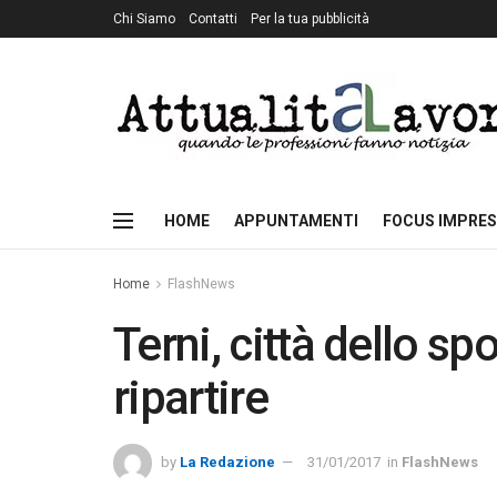
Chi Siamo
Contatti
Per la tua pubblicità
HOME
APPUNTAMENTI
FOCUS IMPRES
Home
FlashNews
Terni, città dello sp
ripartire
by
La Redazione
31/01/2017
in
FlashNews