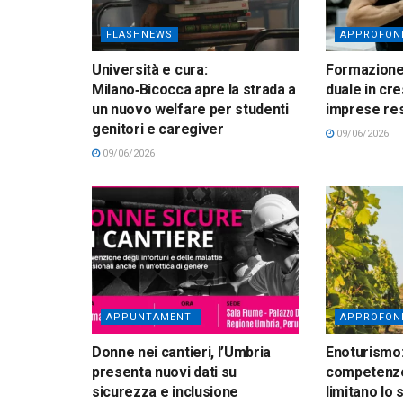
FLASHNEWS
APPROFON
Università e cura:
Formazione:
Milano‑Bicocca apre la strada a
duale in cre
un nuovo welfare per studenti
imprese res
genitori e caregiver
09/06/2026
09/06/2026
APPUNTAMENTI
APPROFON
Donne nei cantieri, l’Umbria
Enoturismo:
presenta nuovi dati su
competenze,
sicurezza e inclusione
limitano lo 