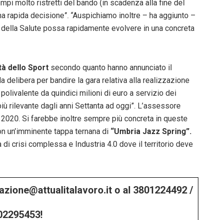
mpi molto ristretti del bando (in scadenza alla fine del
a rapida decisione”. “Auspichiamo inoltre – ha aggiunto –
tà della Salute possa rapidamente evolvere in una concreta
tà dello Sport
secondo quanto hanno annunciato il
delibera per bandire la gara relativa alla realizzazione
polivalente da quindici milioni di euro a servizio dei
 più rilevante dagli anni Settanta ad oggi”. L’assessore
l 2020. Si farebbe inoltre sempre più concreta in queste
con un’imminente tappa ternana di
“Umbria Jazz Spring”.
 di crisi complessa e Industria 4.0 dove il territorio deve
edazione@attualitalavoro.it o al 3801224492 /
02295453!