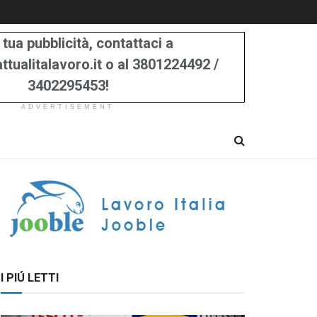
 tua pubblicità, contattaci a
tualitalavoro.it o al 3801224492 /
3402295453!
ADVERTISEMENT
I PIÚ LETTI