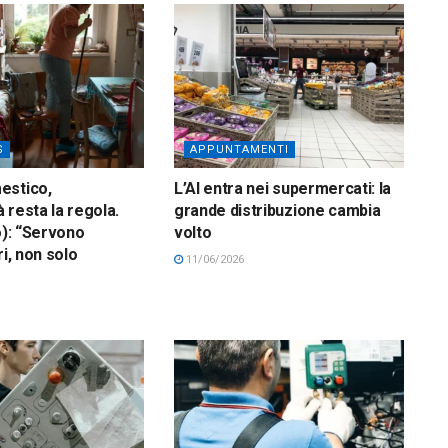
S
APPUNTAMENTI
estico,
L’AI entra nei supermercati: la
à resta la regola.
grande distribuzione cambia
o): “Servono
volto
ri, non solo
11/06/2026