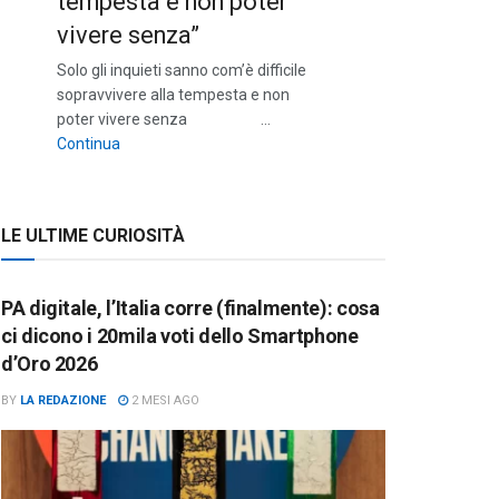
tempesta e non poter
vivere senza”
Solo gli inquieti sanno com’è difficile
sopravvivere alla tempesta e non
poter vivere senza …
““Solo gli inquieti sanno com’è difficile sopravvivere a
Continua
LE ULTIME CURIOSITÀ
PA digitale, l’Italia corre (finalmente): cosa
ci dicono i 20mila voti dello Smartphone
d’Oro 2026
BY
LA REDAZIONE
2 MESI AGO