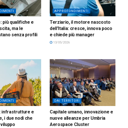
DIMENTI
APPROFONDIMENTI
 più qualifiche e
Terziario, il motore nascosto
scita, ma le
dell’Italia: cresce, innova poco
tano senza profili
e chiede più manager
13/05/2026
DIMENTI
DAI TERRITORI
 infrastrutture e
Capitale umano, innovazione e
 i due nodi che
nuove alleanze per Umbria
sviluppo
Aerospace Cluster