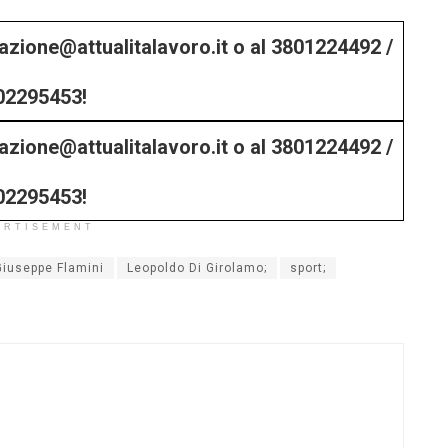
edazione@attualitalavoro.it o al 3801224492 /
02295453!
edazione@attualitalavoro.it o al 3801224492 /
02295453!
ERTISEMENT
Giuseppe Flamini
Leopoldo Di Girolamo;
sport;