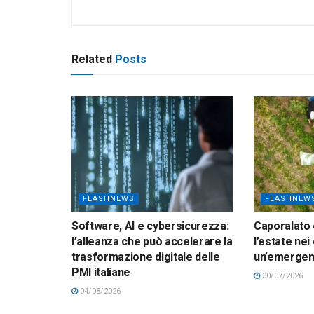
Related
Posts
FLASHNEWS
FLASHNEW
Software, AI e cybersicurezza:
Caporalato 
l’alleanza che può accelerare la
l’estate nei
trasformazione digitale delle
un’emerge
PMI italiane
30/07/2026
04/08/2026