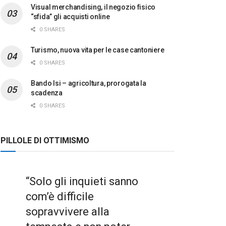
Visual merchandising, il negozio fisico
“sfida” gli acquisti online
0 SHARES
Turismo, nuova vita per le case cantoniere
0 SHARES
Bando Isi – agricoltura, prorogata la
scadenza
0 SHARES
PILLOLE DI OTTIMISMO
“Solo gli inquieti sanno
com’è difficile
sopravvivere alla