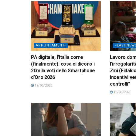
APPUNTAMENTI
FLASHNEW
PA digitale, l’Italia corre
Lavoro dom
(finalmente): cosa ci dicono i
l’irregolarit
20mila voti dello Smartphone
Zini (Fidald
d’Oro 2026
incentivi ve
controlli”
19/06/2026
16/06/2026