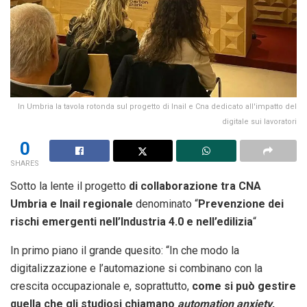
In Umbria la tavola rotonda sul progetto di Inail e Cna dedicato all'impatto del
digitale sui lavoratori
0
SHARES
Sotto la lente il progetto
di collaborazione tra CNA
Umbria e Inail regionale
denominato “
Prevenzione dei
rischi emergenti nell’Industria 4.0 e nell’edilizia
“
In primo piano il grande quesito: “In che modo la
digitalizzazione e l’automazione si combinano con la
crescita occupazionale e, soprattutto,
come si può gestire
quella che gli studiosi chiamano
automation anxiety
,