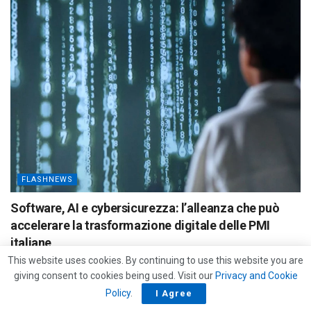
FLASHNEWS
Software, AI e cybersicurezza: l’alleanza che può
accelerare la trasformazione digitale delle PMI
italiane
This website uses cookies. By continuing to use this website you are
04/08/2026
giving consent to cookies being used. Visit our
Privacy and Cookie
Policy
.
I Agree