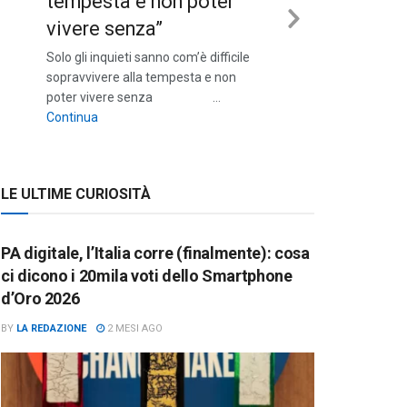
tempesta e non poter
vivere senza”
Next
Solo gli inquieti sanno com’è difficile
Slide
sopravvivere alla tempesta e non
poter vivere senza …
““Solo gli inquieti sanno com’è difficile sopravvivere a
Continua
LE ULTIME CURIOSITÀ
PA digitale, l’Italia corre (finalmente): cosa
ci dicono i 20mila voti dello Smartphone
d’Oro 2026
BY
LA REDAZIONE
2 MESI AGO