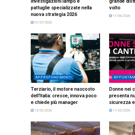
investigazioni lampo e
grande dist
pattuglie specializzate nella
volto
nuova strategia 2026
11/06/2026
01/07/2026
APPROFONDIMENTI
APPUNTAM
Terziario, il motore nascosto
Donne nei ca
dell’Italia: cresce, innova poco
presenta nu
e chiede più manager
sicurezza e
13/05/2026
11/05/2026