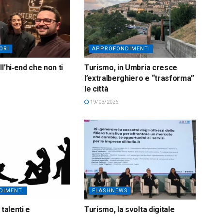
ORI
APPROFONDIMENTI
l’hi‑end che non ti
Turismo, in Umbria cresce
l’extralberghiero e “trasforma”
le città
19/03/2026
DIMENTI
FLASHNEWS
 talenti e
Turismo, la svolta digitale