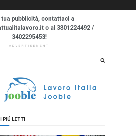
 tua pubblicità, contattaci a
tualitalavoro.it o al 3801224492 /
3402295453!
ADVERTISEMENT
I PIÚ LETTI