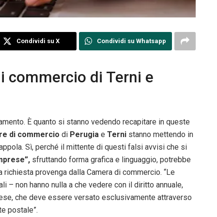
Condividi su X
Condividi su Whatsapp
i commercio di Terni e
rsamento. È quanto si stanno vedendo recapitare in queste
e di commercio
di
Perugia
e
Terni
stanno mettendo in
rappola. Sì, perché il mittente di questi falsi avvisi che si
mprese”,
sfruttando forma grafica e linguaggio, potrebbe
 la richiesta provenga dalla Camera di commercio. “Le
li – non hanno nulla a che vedere con il diritto annuale,
Imprese, che deve essere versato esclusivamente attraverso
te postale”.