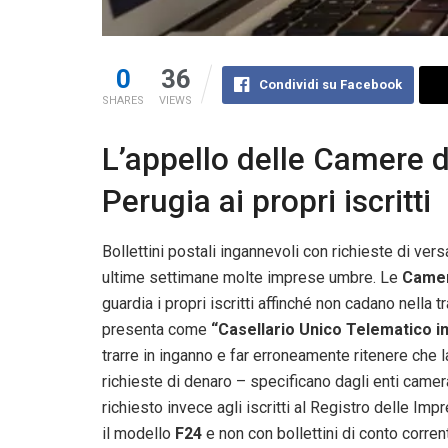
0
36
Condividi su Facebook
SHARES
VIEWS
L’appello delle Camere d
Perugia ai propri iscritti
Bollettini postali ingannevoli con richieste di ve
ultime settimane molte imprese umbre. Le
Camer
guardia i propri iscritti affinché non cadano nella t
presenta come
“Casellario Unico Telematico i
trarre in inganno e far erroneamente ritenere che
richieste di denaro – specificano dagli enti camera
richiesto invece agli iscritti al Registro delle 
il modello
F24
e non con bollettini di conto corren