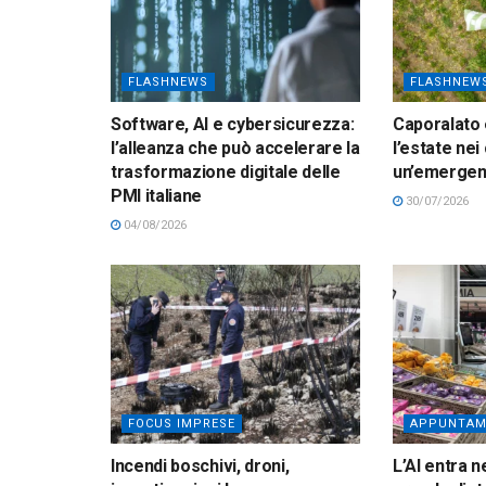
FLASHNEWS
FLASHNEW
Software, AI e cybersicurezza:
Caporalato 
l’alleanza che può accelerare la
l’estate nei
trasformazione digitale delle
un’emerge
PMI italiane
30/07/2026
04/08/2026
FOCUS IMPRESE
APPUNTAM
Incendi boschivi, droni,
L’AI entra n