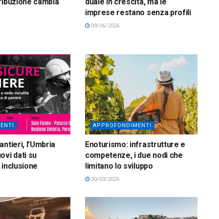
ribuzione cambia
duale in crescita, ma le
imprese restano senza profili
09/06/2026
ENTI
APPROFONDIMENTI
ntieri, l’Umbria
Enoturismo: infrastrutture e
ovi dati su
competenze, i due nodi che
 inclusione
limitano lo sviluppo
30/03/2026