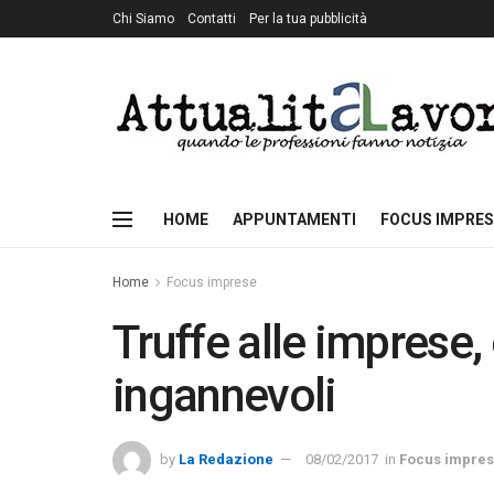
Chi Siamo
Contatti
Per la tua pubblicità
HOME
APPUNTAMENTI
FOCUS IMPRES
Home
Focus imprese
Truffe alle imprese, 
ingannevoli
by
La Redazione
08/02/2017
in
Focus impre