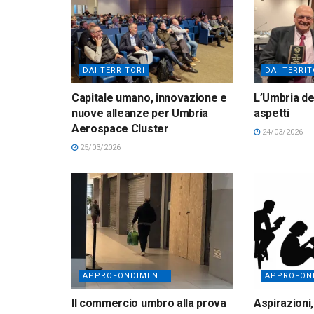
DAI TERRITORI
DAI TERRIT
Capitale umano, innovazione e
L’Umbria del
nuove alleanze per Umbria
aspetti
Aerospace Cluster
24/03/2026
25/03/2026
APPROFONDIMENTI
APPROFON
Il commercio umbro alla prova
Aspirazioni,