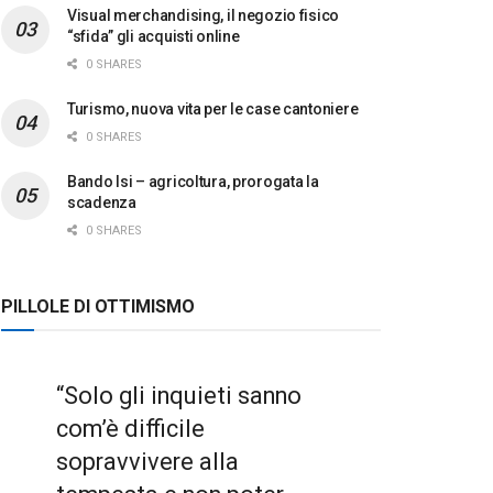
Visual merchandising, il negozio fisico
“sfida” gli acquisti online
0 SHARES
Turismo, nuova vita per le case cantoniere
0 SHARES
Bando Isi – agricoltura, prorogata la
scadenza
0 SHARES
PILLOLE DI OTTIMISMO
“Solo gli inquieti sanno
com’è difficile
sopravvivere alla