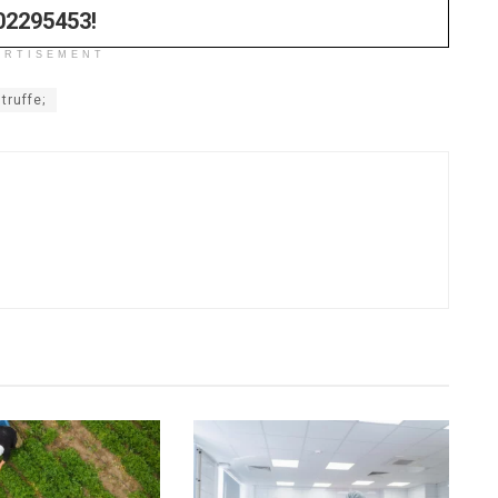
02295453!
ERTISEMENT
truffe;