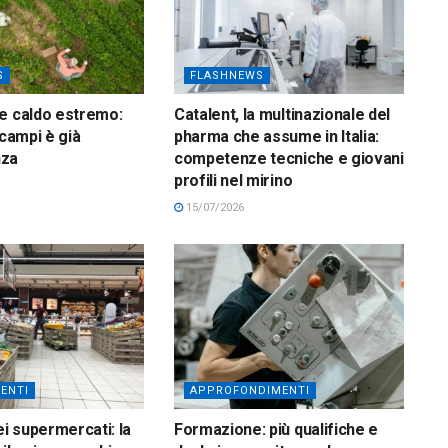
S
FLASHNEWS
e caldo estremo:
Catalent, la multinazionale del
 campi è già
pharma che assume in Italia:
nza
competenze tecniche e giovani
profili nel mirino
15/07/2026
ENTI
APPROFONDIMENTI
ei supermercati: la
Formazione: più qualifiche e