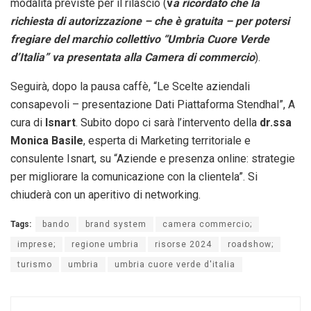
modalità previste per il rilascio (
v
a ricordato che la
richiesta di autorizzazione – che è gratuita – per potersi
fregiare del marchio collettivo “Umbria Cuore Verde
d’Italia” va presentata alla Camera di commercio
).
Seguirà, dopo la pausa caffè, “Le Scelte aziendali
consapevoli – presentazione Dati Piattaforma Stendhal”, A
cura di
Isnart
. Subito dopo ci sarà l’intervento della
dr.ssa
Monica Basile
, esperta di Marketing territoriale e
consulente Isnart, su “Aziende e presenza online: strategie
per migliorare la comunicazione con la clientela”. Si
chiuderà con un aperitivo di networking.
Tags:
bando
brand system
camera commercio;
imprese;
regione umbria
risorse 2024
roadshow;
turismo
umbria
umbria cuore verde d'italia