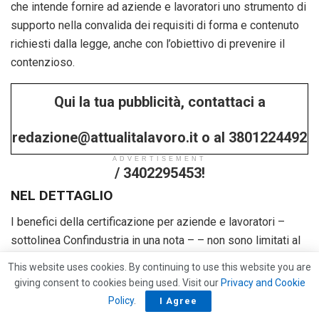
che intende fornire ad aziende e lavoratori uno strumento di
supporto nella convalida dei requisiti di forma e contenuto
richiesti dalla legge, anche con l’obiettivo di prevenire il
contenzioso.
Qui la tua pubblicità, contattaci a
redazione@attualitalavoro.it o al 3801224492
ADVERTISEMENT
/ 3402295453!
NEL DETTAGLIO
I benefici della certificazione per aziende e lavoratori –
sottolinea Confindustria in una nota – – non sono limitati al
profilo civile, perché la certificazione ha effetti anche di tipo
This website uses cookies. By continuing to use this website you are
amministrativo, previdenziale e fiscale. In questo senso la
giving consent to cookies being used. Visit our
Privacy and Cookie
certificazione previene il contenzioso giudiziale in materia
Policy
.
I Agree
di qualificazione del rapporto. La certificazione dei contratti