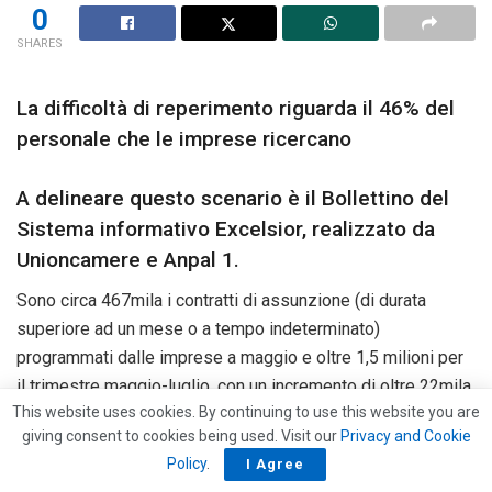
0
SHARES
La difficoltà di reperimento riguarda il 46% del
personale che le imprese ricercano
A delineare questo scenario è il Bollettino del
Sistema informativo Excelsior, realizzato da
Unioncamere e Anpal 1.
Sono circa 467mila i contratti di assunzione (di durata
superiore ad un mese o a tempo indeterminato)
programmati dalle imprese a maggio e oltre 1,5 milioni per
il trimestre maggio-luglio, con un incremento di oltre 22mila
This website uses cookies. By continuing to use this website you are
unità rispetto a maggio 2022 (+5,1%) e di 16mila unità sul
giving consent to cookies being used. Visit our
Privacy and Cookie
corrispondente trimestre (+1,1%).
A delineare questo
Policy
.
I Agree
scenario è il Bollettino del Sistema informativo Excelsior,