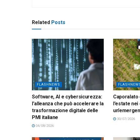
Related
Posts
FLASHNEWS
FLASHNEW
Software, AI e cybersicurezza:
Caporalato 
l’alleanza che può accelerare la
l’estate nei
trasformazione digitale delle
un’emerge
PMI italiane
30/07/2026
04/08/2026