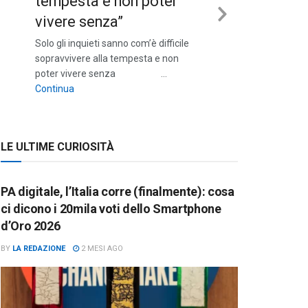
tempesta e non poter
vivere senza”
Next
Solo gli inquieti sanno com’è difficile
Slide
sopravvivere alla tempesta e non
poter vivere senza …
““Solo gli inquieti sanno com’è difficile sopravvivere a
Continua
LE ULTIME CURIOSITÀ
PA digitale, l’Italia corre (finalmente): cosa
ci dicono i 20mila voti dello Smartphone
d’Oro 2026
BY
LA REDAZIONE
2 MESI AGO