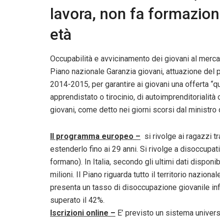
lavora, non fa formazione
età
Occupabilità e avvicinamento dei giovani al mercato 
Piano nazionale Garanzia giovani, attuazione del p
2014-2015, per garantire ai giovani una offerta “qua
apprendistato o tirocinio, di autoimprenditorialità 
giovani, come detto nei giorni scorsi dal ministro d
Il programma europeo –
si rivolge ai ragazzi tra
estenderlo fino ai 29 anni. Si rivolge a disoccupa
formano). In Italia, secondo gli ultimi dati disponib
milioni. Il Piano riguarda tutto il territorio nazion
presenta un tasso di disoccupazione giovanile inf
superato il 42%.
Iscrizioni online –
E’ previsto un sistema univers