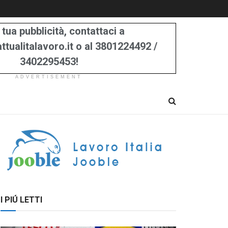
 tua pubblicità, contattaci a
tualitalavoro.it o al 3801224492 /
3402295453!
ADVERTISEMENT
I PIÚ LETTI