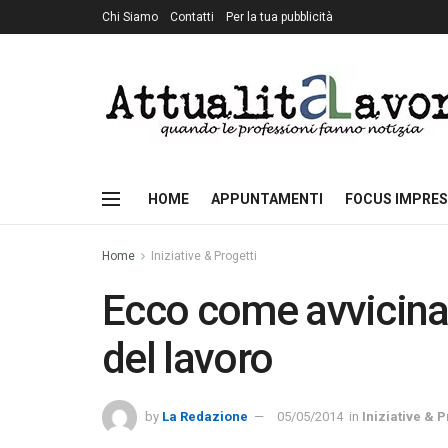
Chi Siamo
Contatti
Per la tua pubblicità
HOME
APPUNTAMENTI
FOCUS IMPRES
Home
Iniziative & Progetti
Ecco come avvicina
del lavoro
by
La Redazione
05/05/2014
in
Iniziative & P