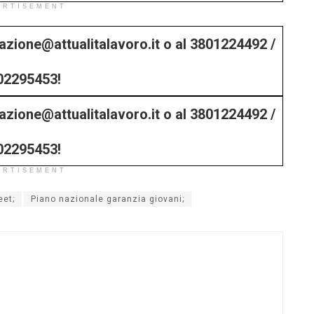
ERTISEMENT
edazione@attualitalavoro.it o al 3801224492 /
02295453!
edazione@attualitalavoro.it o al 3801224492 /
02295453!
ERTISEMENT
eet;
Piano nazionale garanzia giovani;